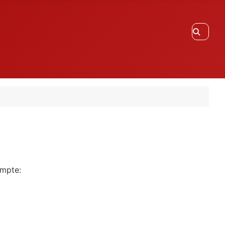
Recherc
ompte: