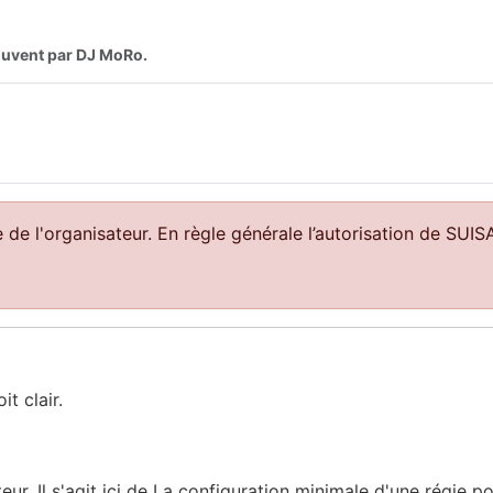
souvent par DJ MoRo.
e de l'organisateur. En règle générale l’autorisation de SUI
t clair.
sateur. Il s'agit ici de La configuration minimale d'une régi