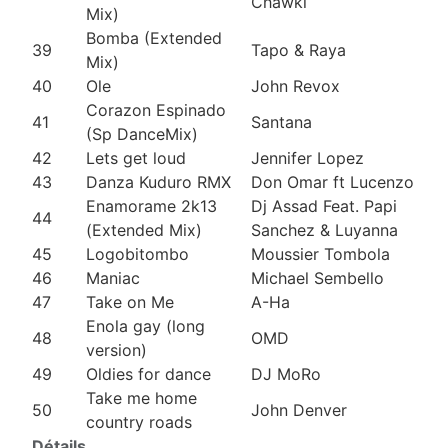
Chawki
Mix)
Bomba (Extended
39
Tapo & Raya
Mix)
40
Ole
John Revox
Corazon Espinado
41
Santana
(Sp DanceMix)
42
Lets get loud
Jennifer Lopez
43
Danza Kuduro RMX
Don Omar ft Lucenzo
Enamorame 2k13
Dj Assad Feat. Papi
44
(Extended Mix)
Sanchez & Luyanna
45
Logobitombo
Moussier Tombola
46
Maniac
Michael Sembello
47
Take on Me
A-Ha
Enola gay (long
48
OMD
version)
49
Oldies for dance
DJ MoRo
Take me home
50
John Denver
country roads
Détails