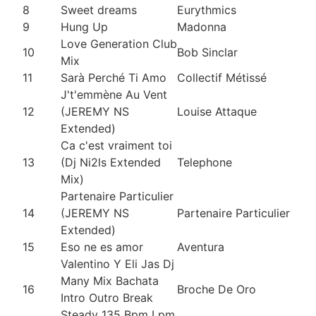
8
Sweet dreams
Eurythmics
9
Hung Up
Madonna
Love Generation Club
10
Bob Sinclar
Mix
11
Sarà Perché Ti Amo
Collectif Métissé
J't'emmène Au Vent
12
(JEREMY NS
Louise Attaque
Extended)
Ca c'est vraiment toi
13
(Dj Ni2ls Extended
Telephone
Mix)
Partenaire Particulier
14
(JEREMY NS
Partenaire Particulier
Extended)
15
Eso ne es amor
Aventura
Valentino Y Eli Jas Dj
Many Mix Bachata
16
Broche De Oro
Intro Outro Break
Steady 135 Bpm Lpm