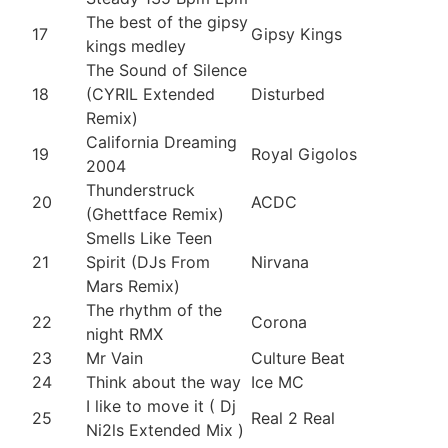
The best of the gipsy
17
Gipsy Kings
kings medley
The Sound of Silence
18
(CYRIL Extended
Disturbed
Remix)
California Dreaming
19
Royal Gigolos
2004
Thunderstruck
20
ACDC
(Ghettface Remix)
Smells Like Teen
21
Spirit (DJs From
Nirvana
Mars Remix)
The rhythm of the
22
Corona
night RMX
23
Mr Vain
Culture Beat
24
Think about the way
Ice MC
I like to move it ( Dj
25
Real 2 Real
Ni2ls Extended Mix )