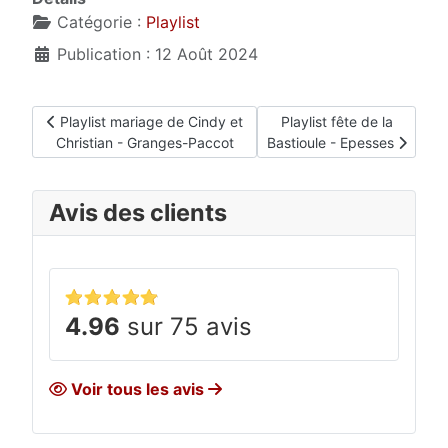
Catégorie :
Playlist
Publication : 12 Août 2024
Article précédent : Playlist mariage de Cindy et Christian - 
Article suivant : Playlist 
Playlist mariage de Cindy et
Playlist fête de la
Christian - Granges-Paccot
Bastioule - Epesses
Avis des clients
4.96
sur 75 avis
Voir tous les avis