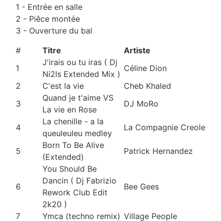
1 - Entrée en salle
2 - Piêce montée
3 - Ouverture du bal
#
Titre
Artiste
J'irais ou tu iras ( Dj
1
Céline Dion
Ni2ls Extended Mix )
2
C'est la vie
Cheb Khaled
Quand je t'aime VS
3
DJ MoRo
La vie en Rose
La chenille - a la
4
La Compagnie Creole
queuleuleu medley
Born To Be Alive
5
Patrick Hernandez
(Extended)
You Should Be
Dancin ( Dj Fabrizio
6
Bee Gees
Rework Club Edit
2k20 )
7
Ymca (techno remix)
Village People