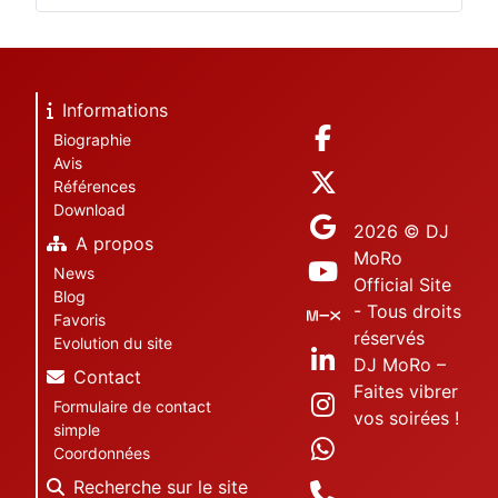
Informations
Biographie
Avis
Références
Download
2026 © DJ
A propos
MoRo
News
Official Site
Blog
- Tous droits
Favoris
réservés
Evolution du site
DJ MoRo –
Contact
Faites vibrer
Formulaire de contact
vos soirées !
simple
Coordonnées
Recherche sur le site