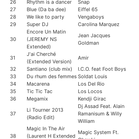
26
Rhythm is a dancer
Snap
27
Blue (Da ba dee)
Eiffel 65
28
We like to party
Vengaboys
29
Super DJ
Carolina Marquez
Encore Un Matin
Jean Jacques
30
(JEREMY NS
Goldman
Extended)
J'ai Cherché
31
Amir
(Extended Version)
32
Santiano (club mix)
I.C.O. feat Foot Boys
33
Du rhum des femmes
Soldat Louis
34
Macarena
Los Del Rio
35
Tic Tic Tac
Los Locos
36
Megamix
Kendji Girac
Dj Assad Feat. Alain
Li Tourner 2013
37
Ramanisum & Willy
(Radio Edit)
William
Magic In The Air
Magic System Ft.
38
(Laurent H Extended