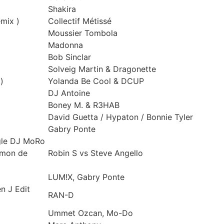
Shakira
mix )
Collectif Métissé
Moussier Tombola
Madonna
Bob Sinclar
Solveig Martin & Dragonette
)
Yolanda Be Cool & DCUP
DJ Antoine
Boney M. & R3HAB
David Guetta / Hypaton / Bonnie Tyler
Gabry Ponte
gle DJ MoRo
imon de
Robin S vs Steve Angello
LUM!X, Gabry Ponte
n J Edit
RAN-D
Ummet Ozcan, Mo-Do