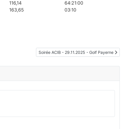
116,14
64:21:00
163,65
03:10
Article suivant : Soirée ACIB - 29.11.2025 - Golf
Soirée ACIB - 29.11.2025 - Golf Payerne