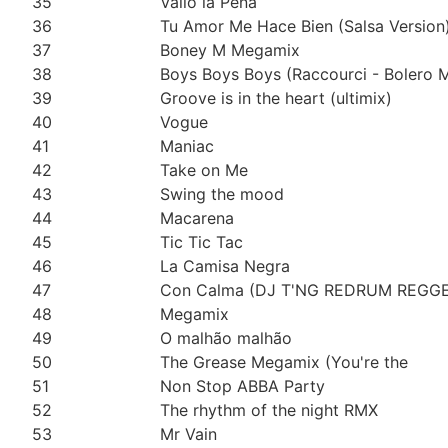
35
Valió la Pena
36
Tu Amor Me Hace Bien (Salsa Version
37
Boney M Megamix
38
Boys Boys Boys (Raccourci - Bolero M
39
Groove is in the heart (ultimix)
40
Vogue
41
Maniac
42
Take on Me
43
Swing the mood
44
Macarena
45
Tic Tic Tac
46
La Camisa Negra
47
Con Calma (DJ T'NG REDRUM REGG
48
Megamix
49
O malhão malhão
50
The Grease Megamix (You're the
51
Non Stop ABBA Party
52
The rhythm of the night RMX
53
Mr Vain