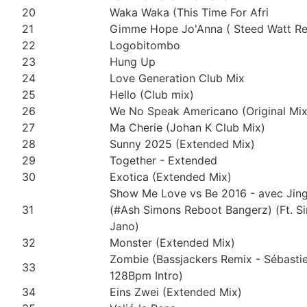
20
Waka Waka (This Time For Afri
21
Gimme Hope Jo'Anna ( Steed Watt Re
22
Logobitombo
23
Hung Up
24
Love Generation Club Mix
25
Hello (Club mix)
26
We No Speak Americano (Original Mix
27
Ma Cherie (Johan K Club Mix)
28
Sunny 2025 (Extended Mix)
29
Together - Extended
30
Exotica (Extended Mix)
Show Me Love vs Be 2016 - avec Jin
31
(#Ash Simons Reboot Bangerz) (Ft. S
Jano)
32
Monster (Extended Mix)
Zombie (Bassjackers Remix - Sébastie
33
128Bpm Intro)
34
Eins Zwei (Extended Mix)