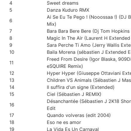
4
Sweet dreams
5
Danza Kuduro RMX
Ai Se Eu Te Pego ! (Nooossaa !) (DJ 
6
Mix)
7
Bara Bara Bere Bere (Dj Tom Hopkins
8
Magic In The Air (Laurent H Extended
9
Sara Perche Ti Amo (Jerry Wallis Ext
10
Baila Morena (sébastien J Extended E
Freed From Desire (Igor Blaska, 909Di
11
eSQUIRE Remix)
12
Hyper Hyper (Giuseppe Ottaviani Ext
13
Children VS Animals (Sébastien J Ma
14
Il suffira d'un signe (Extended)
15
Ciel (Sébastien J REMIX)
Désanchantée (Sébastien J 2K18 Sho
16
Edit
17
Quando volveras (edit 2004)
18
Eso ne es amor
19
La Vida Es Un Carnaval