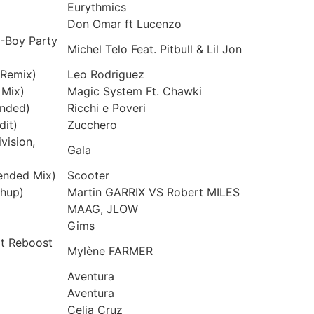
Eurythmics
Don Omar ft Lucenzo
B-Boy Party
Michel Telo Feat. Pitbull & Lil Jon
 Remix)
Leo Rodriguez
 Mix)
Magic System Ft. Chawki
ended)
Ricchi e Poveri
dit)
Zucchero
vision,
Gala
ended Mix)
Scooter
shup)
Martin GARRIX VS Robert MILES
MAAG, JLOW
Gims
rt Reboost
Mylène FARMER
Aventura
Aventura
Celia Cruz